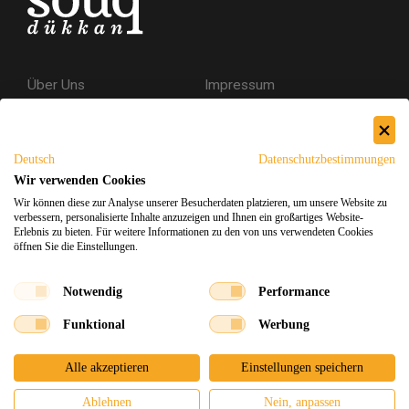
Über Uns
Impressum
Kontakt
AGB
Datenschutzerklärung
Deutsch
Datenschutzbestimmungen
Versand & Rückgabe
Wir verwenden Cookies
Wir können diese zur Analyse unserer Besucherdaten platzieren, um unsere Website zu
Sicheres Einkaufen
verbessern, personalisierte Inhalte anzuzeigen und Ihnen ein großartiges Website-
Erlebnis zu bieten. Für weitere Informationen zu den von uns verwendeten Cookies
öffnen Sie die Einstellungen.
Facebook
Instagram
Notwendig
Performance
Funktional
Werbung
Souq Dukkan 2026
Design
x
Entwicklung
©
Alle akzeptieren
Einstellungen speichern
Ablehnen
Nein, anpassen