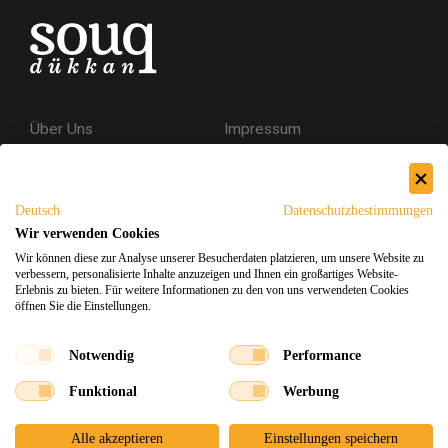
Über Uns
Impressum
Kontakt
AGB
Datenschutzerklärung
Deutsch
Datenschutzbestimmungen
Versand & Rückgabe
Wir verwenden Cookies
Wir können diese zur Analyse unserer Besucherdaten platzieren, um unsere Website zu
Sicheres Einkaufen
verbessern, personalisierte Inhalte anzuzeigen und Ihnen ein großartiges Website-
Erlebnis zu bieten. Für weitere Informationen zu den von uns verwendeten Cookies
öffnen Sie die Einstellungen.
Facebook
Instagram
Notwendig
Performance
Funktional
Werbung
Souq Dukkan 2026
Design
x
Entwicklung
©
Alle akzeptieren
Einstellungen speichern