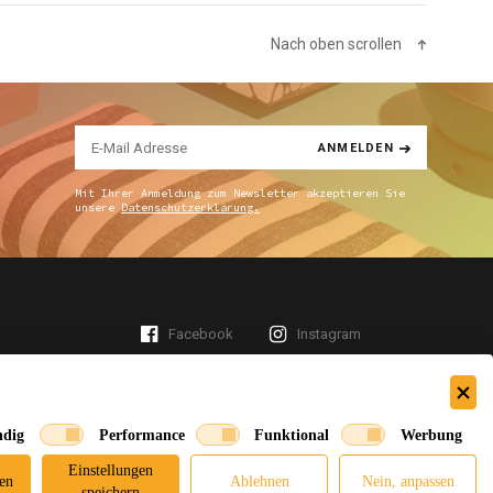
Nach oben scrollen
ANMELDEN
Mit Ihrer Anmeldung zum Newsletter akzeptieren Sie
unsere
Datenschutzerklärung.
Facebook
Instagram
ndig
Performance
Funktional
Werbung
Einstellungen
en
Ablehnen
Nein, anpassen
speichern