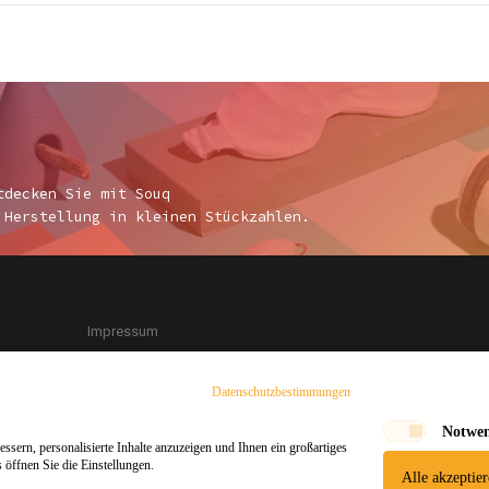
tdecken Sie mit Souq
 Herstellung in kleinen Stückzahlen.
Impressum
AGB
Datenschutzbestimmungen
Datenschutzerklärung
Versand & Rückgabe
Notwe
ssern, personalisierte Inhalte anzuzeigen und Ihnen ein großartiges
Sicheres Einkaufen
öffnen Sie die Einstellungen.
Alle akzeptier