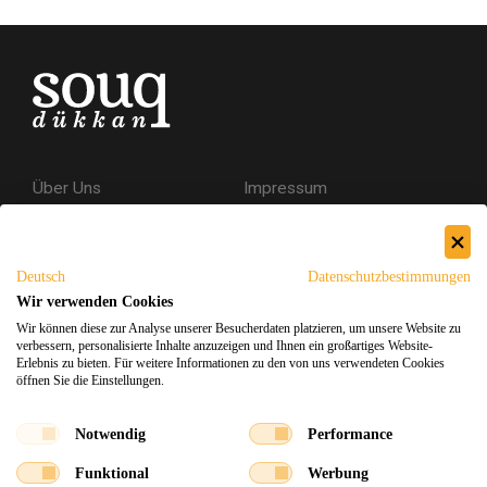
Über Uns
Impressum
Kontakt
AGB
Datenschutzerklärung
Deutsch
Datenschutzbestimmungen
Versand & Rückgabe
Wir verwenden Cookies
Wir können diese zur Analyse unserer Besucherdaten platzieren, um unsere Website zu
Sicheres Einkaufen
verbessern, personalisierte Inhalte anzuzeigen und Ihnen ein großartiges Website-
Erlebnis zu bieten. Für weitere Informationen zu den von uns verwendeten Cookies
öffnen Sie die Einstellungen.
Facebook
Instagram
Notwendig
Performance
Funktional
Werbung
Souq Dukkan 2026
Design
x
Entwicklung
©