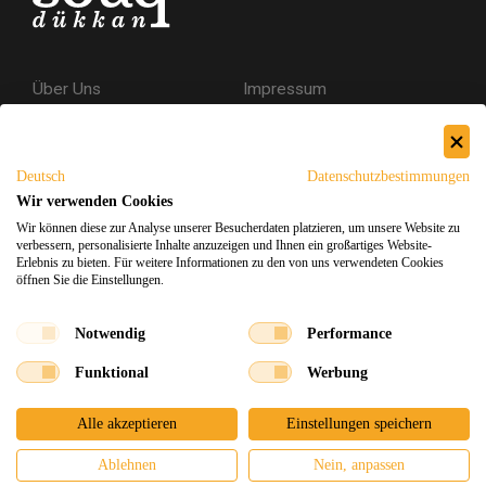
Über Uns
Impressum
Kontakt
AGB
Datenschutzerklärung
Deutsch
Datenschutzbestimmungen
Versand & Rückgabe
Wir verwenden Cookies
Wir können diese zur Analyse unserer Besucherdaten platzieren, um unsere Website zu
Sicheres Einkaufen
verbessern, personalisierte Inhalte anzuzeigen und Ihnen ein großartiges Website-
Erlebnis zu bieten. Für weitere Informationen zu den von uns verwendeten Cookies
öffnen Sie die Einstellungen.
Facebook
Instagram
Notwendig
Performance
Funktional
Werbung
Souq Dukkan 2026
Design
x
Entwicklung
©
Alle akzeptieren
Einstellungen speichern
Ablehnen
Nein, anpassen