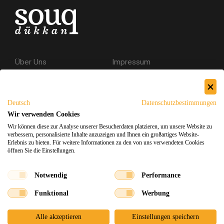
Über Uns
Impressum
Kontakt
AGB
Datenschutzerklärung
Deutsch
Datenschutzbestimmungen
Versand & Rückgabe
Wir verwenden Cookies
Wir können diese zur Analyse unserer Besucherdaten platzieren, um unsere Website zu
Sicheres Einkaufen
verbessern, personalisierte Inhalte anzuzeigen und Ihnen ein großartiges Website-
Erlebnis zu bieten. Für weitere Informationen zu den von uns verwendeten Cookies
öffnen Sie die Einstellungen.
Facebook
Instagram
Notwendig
Performance
Funktional
Werbung
Souq Dukkan 2026
Design
x
Entwicklung
©
Alle akzeptieren
Einstellungen speichern