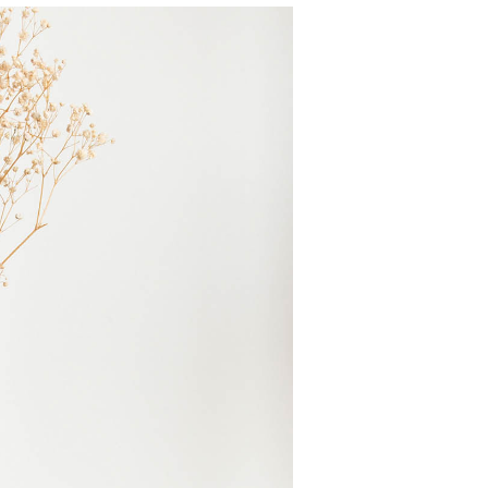
entsteht. Es i
abbaubares und
Abmessungen:
Gewicht: 150
Technik: 3D-
Aufgrund der
Vasen leichte 
Verwendung: 
Herstellungste
wasserdicht.
Sie ist für 
Pflege: Die 
Tuch gereinigt
abgewaschen we
Nicht für di
geeignet.
Er sollte ni
direktem Sonne