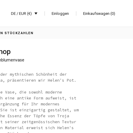
DE / EUR (€)
Einloggen
Einkaufswagen (0)
EN STÜCKZAHLEN
shop
enblumenvase
 der mythischen Schönheit der
ja, präsentieren wir Helen's Pot.
ge Vase, die sowohl moderne
ch eine antike Form aufweist, ist
Ergänzung für Ihr modernes
Sie ist einzigartig gestaltet, um
che Essenz der Töpfe von Troja
it seiner zeitgenössischen Textur
en Material erweist sich Helen's