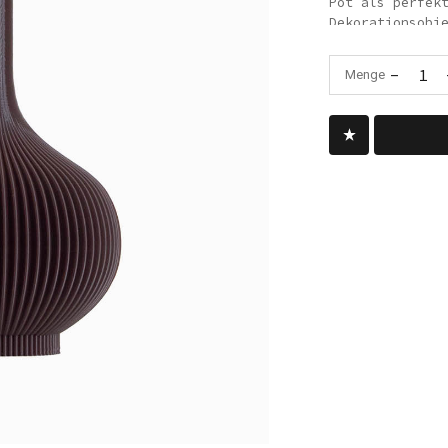
Pot als perfek
Dekorationsobj
Wohnkultur.
-
1
Menge
Helen's Pot wi
Materialien in
unter Verwendu
der aus einer 
(Zuckerrohr un
vollständig er
Daher ist es s
gesunde Wahl.
Dank des sorgf
hochwertigen M
Vase sehr wide
und somit ein 
Häuser mit Kin
Vase
Material: Bi
organischer Ku
von Zuckerrohr