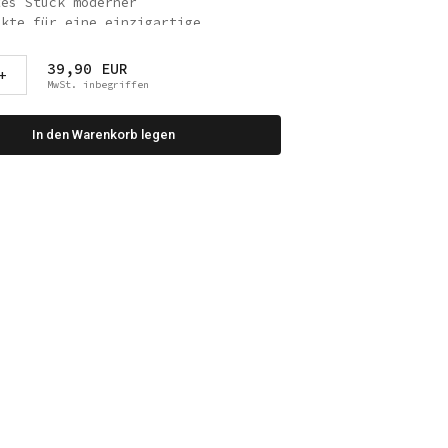
tes Stück moderner
ekte für eine einzigartige
39,90 EUR
+
rd mit umweltfreundlichen
MwSt. inbegriffen
 3D gedruckt. Er wird sorgfältig
ng von Biokunststoff hergestellt,
In den Warenkorb legen
Mischung auf pflanzlicher Basis
d Maisstärke) besteht. Er ist
neuerbar und biologisch abbaubar.
owohl umweltbewusst als auch eine
ältigen Designs und des
aterials ist die handgefertigte
rstandsfähig gegen Beschädigungen
perfektes Dekorationsobjekt für
dern oder Haustieren.
o-Kunststoff, PLA (PLA ist ein
nststoff, der durch Fermentation
 und Maisstärke mit Milchsäure