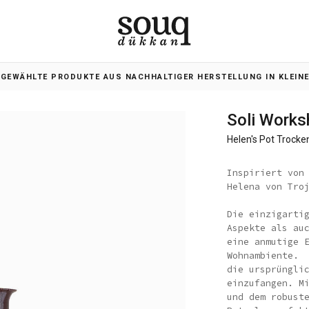
SGEWÄHLTE PRODUKTE AUS NACHHALTIGER HERSTELLUNG IN KLEIN
Soli Work
Helen's Pot Trock
Inspiriert von
Helena von Tro
Die einzigarti
Aspekte als au
eine anmutige 
Wohnambiente. 
die ursprüngli
einzufangen. M
und dem robust