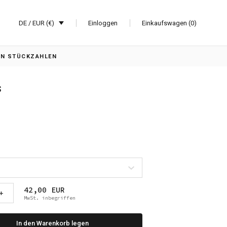
DE / EUR (€)
Einloggen
Einkaufswagen (0)
EN STÜCKZAHLEN
s
42,00 EUR
+
MwSt. inbegriffen
In den Warenkorb legen