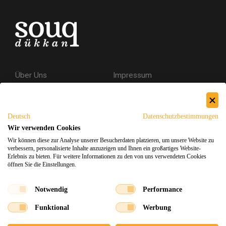
Über Uns
Impressum
Kontakt
AGB
Datenschutzerklärung
Deutsch
Datenschutzbestimmungen
Versand & Rückgabe
Wir verwenden Cookies
Wir können diese zur Analyse unserer Besucherdaten platzieren, um unsere Website zu
Sicheres Einkaufen
verbessern, personalisierte Inhalte anzuzeigen und Ihnen ein großartiges Website-
Erlebnis zu bieten. Für weitere Informationen zu den von uns verwendeten Cookies
öffnen Sie die Einstellungen.
Facebook
Instagram
Notwendig
Performance
Funktional
Werbung
Souq Dukkan 2026
Design
x
Entwicklung
©