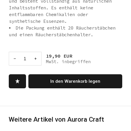
und besteht vollständig aus natürlichen
Inhaltsstoffen. Es enthält keine
entflammbaren Chemikalien oder
synthetische Essenzen.
Die Packung enthält 20 Räucherstäbchen
und einen Räucherstäbchenhalter.
Jedes Räucherstäbchen hat eine
durchschnittliche Brenndauer von etwa 35
Minuten.
19,90 EUR
-
1
+
MwSt. inbegriffen
Eine leichte Belüftung im Raum beim
Abbrennen sorgt für einen angenehmen
Energiefluss.
In den Warenkorb legen
Weitere Artikel von Aurora Craft