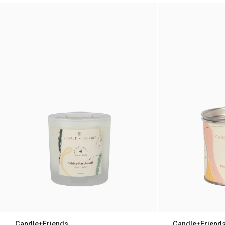
Wenn nur noch ein bis anderthalb
Zentimeter Wachs übrig sind, ist es Zeit,
sich von der Kerze zu verabschieden.
Lasse brennende Kerzen nie
unbeaufsichtigt.
Candle+Friends
Candle+Friend