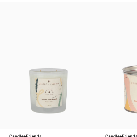
gesamte Oberfläche geschmolzen ist. So
verhinderst du, dass ein tiefer Tunnel in
die Kerze brennt. Wachs hat so etwas wie
ein „Gedächtnis“ und wird beim nächsten
Gebrauch wieder so schmelzen wie beim
ersten Anzünden der Kerze.
Kürze den Docht vor oder nach jedem
Brennen auf fünf bis sechs Millimeter.
Wenn nur noch ein bis anderthalb
Zentimeter Wachs übrig sind, ist es Zeit,
sich von der Kerze zu verabschieden.
Lasse brennende Kerzen nie
unbeaufsichtigt.
Candle+Friends
Candle+Friend