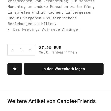
Versprechen von Veränderung. Er schafft
Momente, um andere Menschen zu treffen,
zu spielen und zu lachen, zu vergessen
und zu vergeben und zerbrochene
Beziehungen zu kitten.
Das Feeling: Auf neue Anfänge!
Kopfnoten: Kokosmilch, Veilchen,
Kardamom.
Herznoten: Schwertlilie, Zedernholz.
27,50 EUR
-
1
+
MwSt. inbegriffen
Basisnoten: Sandelholz, Ambra,
Moschus.
Die handgefertigten Kerzen bestehen
In den Warenkorb legen
aus Pflanzenwachs, erlesenen Duftölen und
Baumwolldochten. Die wunderschöne Kerze
wird in einer eigenen Box versandt.
Ein Docht, 220 Gramm, ca. 35 Stunden
Brenndauer Kerzen brauchen Liebe! Um
deine Kerzen gut zu pflegen, solltest du
Weitere Artikel von Candle+Friends
sie beim ersten Anzünden etwa zwei bis
drei Stunden brennen lassen, bis die