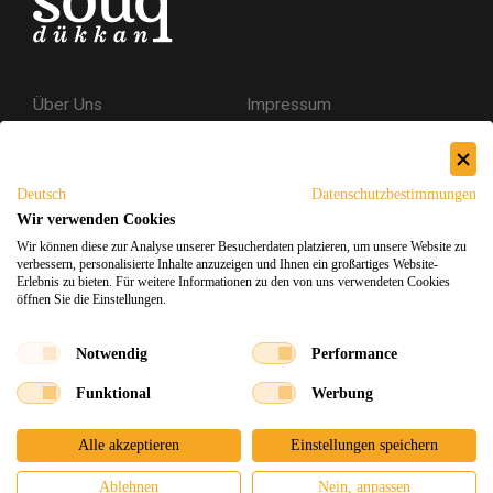
Über Uns
Impressum
Kontakt
AGB
Datenschutzerklärung
Deutsch
Datenschutzbestimmungen
Versand & Rückgabe
Wir verwenden Cookies
Wir können diese zur Analyse unserer Besucherdaten platzieren, um unsere Website zu
Sicheres Einkaufen
verbessern, personalisierte Inhalte anzuzeigen und Ihnen ein großartiges Website-
Erlebnis zu bieten. Für weitere Informationen zu den von uns verwendeten Cookies
öffnen Sie die Einstellungen.
Facebook
Instagram
Notwendig
Performance
Funktional
Werbung
Souq Dukkan 2026
Design
x
Entwicklung
©
Alle akzeptieren
Einstellungen speichern
Ablehnen
Nein, anpassen