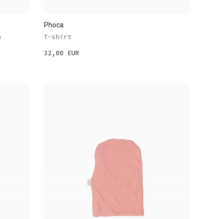
Phoca
n
T-shirt
32,00 EUR