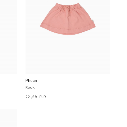
Phoca
Rock
22,00 EUR