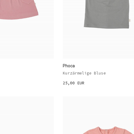
Phoca
Kurzärmelige Bluse
25,00 EUR