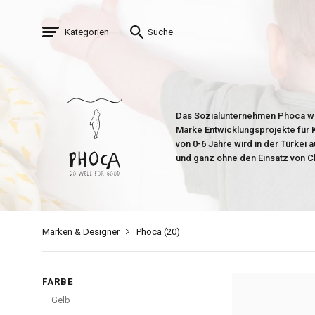
Kategorien
Suche
Das Sozialunternehmen Phoca wu
Marke Entwicklungsprojekte für K
von 0-6 Jahre wird in der Türkei
und ganz ohne den Einsatz von Ch
Marken & Designer
Phoca (
20
)
FARBE
Gelb