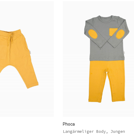
Phoca
Langärmeliger Body, Jungen