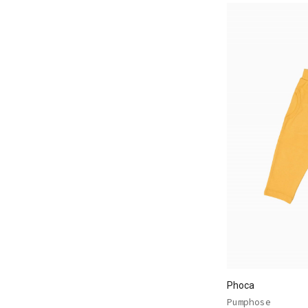
Phoca
Pumphose