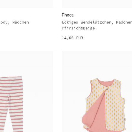
Phoca
Body, Mädchen
Eckiges Wendelätzchen, Mädche
Pfirsich&Beige
14,00 EUR