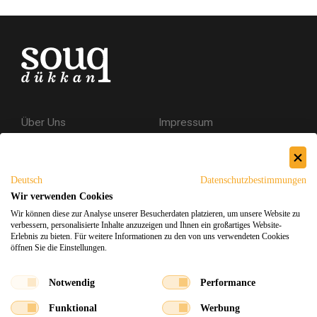
Über Uns
Impressum
Kontakt
AGB
Datenschutzerklärung
Deutsch
Datenschutzbestimmungen
Versand & Rückgabe
Wir verwenden Cookies
Wir können diese zur Analyse unserer Besucherdaten platzieren, um unsere Website zu
Sicheres Einkaufen
verbessern, personalisierte Inhalte anzuzeigen und Ihnen ein großartiges Website-
Erlebnis zu bieten. Für weitere Informationen zu den von uns verwendeten Cookies
öffnen Sie die Einstellungen.
Facebook
Instagram
Notwendig
Performance
Funktional
Werbung
Souq Dukkan 2026
Design
x
Entwicklung
©