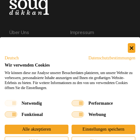
Über Uns
Impressum
Kontakt
AGB
Datenschutzerklärung
Deutsch
Datenschutzbestimmungen
Versand & Rückgabe
Wir verwenden Cookies
Wir können diese zur Analyse unserer Besucherdaten platzieren, um unsere Website zu
Sicheres Einkaufen
verbessern, personalisierte Inhalte anzuzeigen und Ihnen ein großartiges Website-
Erlebnis zu bieten. Für weitere Informationen zu den von uns verwendeten Cookies
öffnen Sie die Einstellungen.
Facebook
Instagram
Notwendig
Performance
Funktional
Werbung
Souq Dukkan 2026
Design
x
Entwicklung
©
Alle akzeptieren
Einstellungen speichern