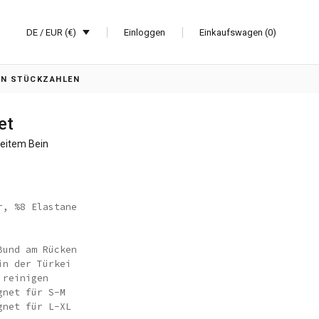
DE / EUR (€)
Einloggen
Einkaufswagen (0)
EN STÜCKZAHLEN
et
eitem Bein
r, %8 Elastane
Bund am Rücken
in der Türkei
 reinigen
gnet für S-M
gnet für L-XL