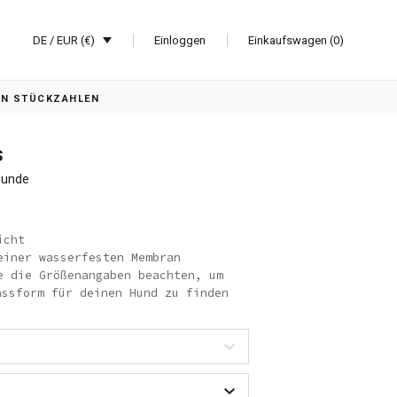
DE / EUR (€)
Einloggen
Einkaufswagen (0)
EN STÜCKZAHLEN
s
Hunde
icht
einer wasserfesten Membran
e die Größenangaben beachten, um
assform für deinen Hund zu finden