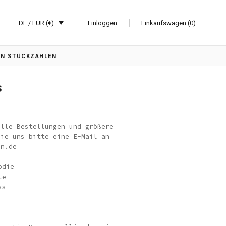
DE / EUR (€)
Einloggen
Einkaufswagen (0)
EN STÜCKZAHLEN
s
elle Bestellungen und größere
Sie uns bitte eine E-Mail an
an.de
odie
le
ss