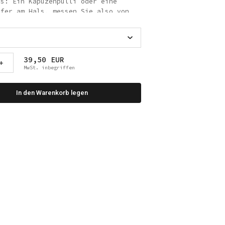
ls: Ein Kapuzenpulli oder eine
efer am Hals, messen Sie also von
 Sie sich nicht entscheiden
 messen sollen, fühlen Sie nach
 Die richtige Stelle zum Messen
direkt darüber.
39,50 EUR
+
MwSt. inbegriffen
 Legen Sie das Maßband um die
le des Rumpfes Ihres Hundes, in
kt hinter den Achselhöhlen der
In den Warenkorb legen
essen Sie nicht direkt hinter den
Hundes, sondern beginnen Sie mit
 unteren Ende des Brustkorbs Ihres
als: 29 Brustumfang: 43 cm
cken: 35 cm Brustumfang: 52 cm
ls: 41 cm Brustumfang: 61 cm
ls: 47 cm Brustumfang: 73 cm
als: 53 cm Brustumfang: 78 cm
Hals: 55 cm Brustumfang: 86 cm
 Hals: 57 cm Brustumfang: 94 cm