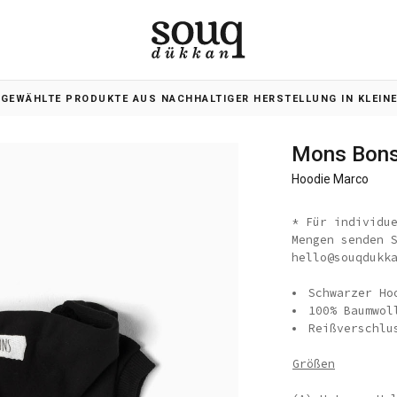
SGEWÄHLTE PRODUKTE AUS NACHHALTIGER HERSTELLUNG IN KLEIN
Mons Bon
Hoodie Marco
* Für individu
Mengen senden 
hello@souqdukk
Schwarzer Ho
100% Baumwol
Reißverschlu
Größen