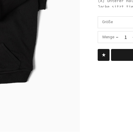
(A) Unterer Ha
Jacke sitzt ti
dort aus. Wenn
können, wo Sie
Größe
den Schultern.
befindet sich 
-
1
Menge
(B) Brustkorb:
breiteste Stel
der Regel dire
Vorderläufe. M
Achseln Ihres 
der Messung am
Hundes.
XS - Unterer H
S - Unterer Na
M - Unterer Ha
L - Unterer Ha
XL - Unterer H
XXL - Unterer 
XXXL - Unterer