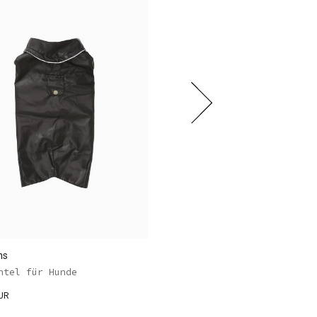
ns
Mons Bons
ntel für Hunde
Micro Puffer Dog Jacket
UR
64,50 EUR