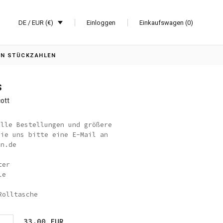
DE / EUR (€)
Einloggen
Einkaufswagen (0)
EN STÜCKZAHLEN
s
ott
elle Bestellungen und größere
Sie uns bitte eine E-Mail an
an.de
ter
le
Rolltasche
33,00 EUR