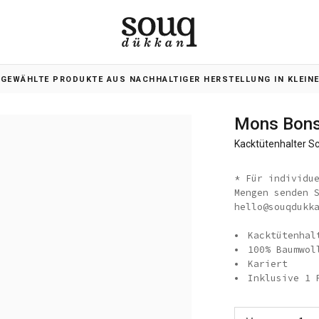
SGEWÄHLTE PRODUKTE AUS NACHHALTIGER HERSTELLUNG IN KLEIN
Mons Bon
Kacktütenhalter Sc
* Für individu
Mengen senden 
hello@souqdukk
Kacktütenhal
100% Baumwol
Kariert
Inklusive 1 