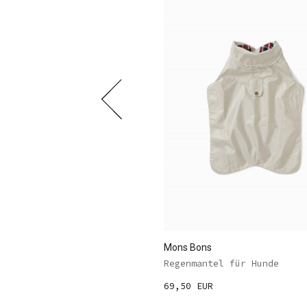
ns
Mons Bons
 Rouge
Regenmantel für Hunde
UR
69,50 EUR