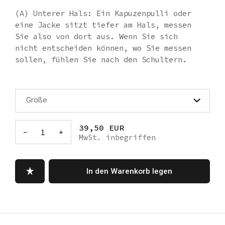
(A) Unterer Hals: Ein Kapuzenpulli oder
eine Jacke sitzt tiefer am Hals, messen
Sie also von dort aus. Wenn Sie sich
nicht entscheiden können, wo Sie messen
sollen, fühlen Sie nach den Schultern.
Die richtige Stelle zum Messen befindet
sich direkt darüber.
Größe
(B) Brustkorb: Legen Sie das Maßband um
die breiteste Stelle des Rumpfes Ihres
39,50 EUR
Hundes, in der Regel direkt hinter den
-
1
+
MwSt. inbegriffen
Achselhöhlen der Vorderläufe. Messen Sie
nicht direkt hinter den Achseln Ihres
Hundes, sondern beginnen Sie mit der
In den Warenkorb legen
Messung am unteren Ende des Brustkorbs
Ihres Hundes.
XS - Unterer Hals: 29 Brustumfang: 43 cm
S - Unterer Nacken: 35 cm Brustumfang: 52